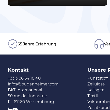
65 Jahre Erfahrung
Ver
Kontakt
Unsere 
+33 3 88 54 18 40
Kunststoff
infos@budenheimer.com
Zellulose
BKT International
Kollagen
50 rue de l’industrie
Textil
F - 67160 Wissembourg
Vakuumbeu
Zusatzpro