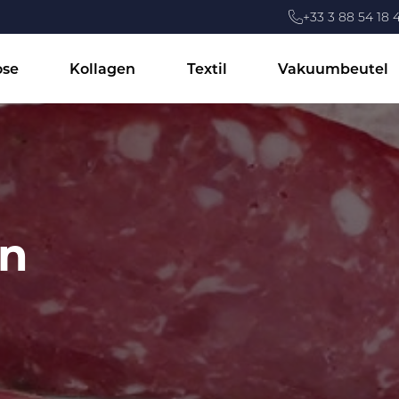
+33 3 88 54 18 
ose
Kollagen
Textil
Vakuumbeutel
n