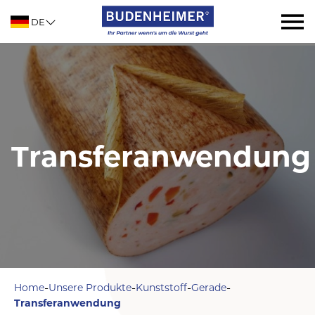
DE
Transferanwendung
-
-
-
-
Home
Unsere Produkte
Kunststoff
Gerade
Transferanwendung