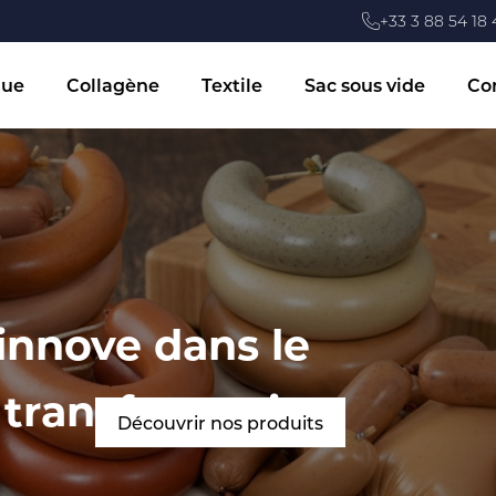
+33 3 88 54 18 
que
Collagène
Textile
Sac sous vide
Co
nnove dans le
 transformation
Découvrir nos produits